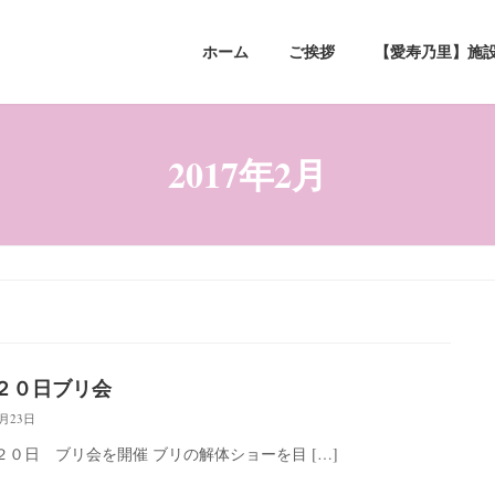
ホーム
ご挨拶
【愛寿乃里】施
2017年2月
２０日ブリ会
2月23日
０日 ブリ会を開催 ブリの解体ショーを目 […]