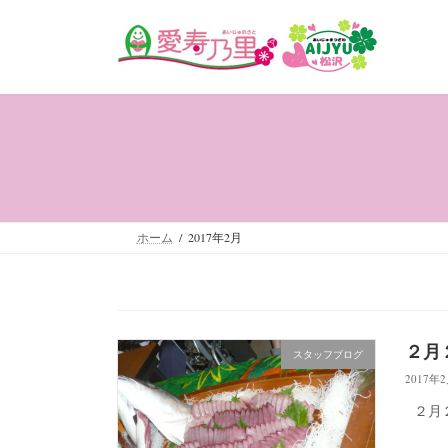
コ
ナ
ン
ビ
テ
ゲ
ン
ー
ツ
シ
へ
ョ
ス
ン
キ
に
ッ
移
プ
動
ホーム
2017年2月
２月
スタッフブログ
2017年
２月２