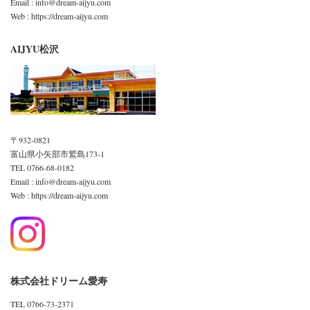
Email : info@dream-aijyu.com
Web : https://dream-aijyu.com
AIJYU松沢
〒932-0821
富山県小矢部市鷲島173-1
TEL 0766-68-0182
Email : info@dream-aijyu.com
Web : https://dream-aijyu.com
株式会社ドリーム愛寿
TEL 0766-73-2371