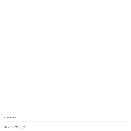
2018年2月
2018年1月
2017年10月
2017年2月
愛寿乃里ブログ
AIJYU松沢ブログ
愛寿乃里お問合せ
AIJYU松沢お問合せ
求人案内
サイトマップ