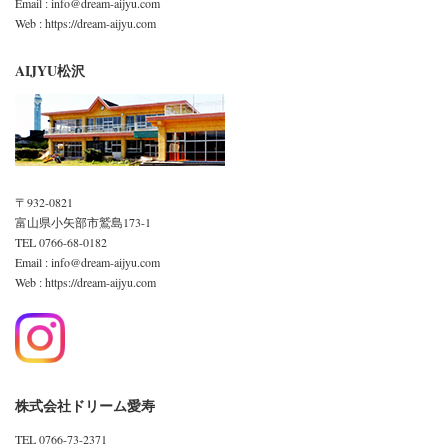
Email : info@dream-aijyu.com
Web : https://dream-aijyu.com
AIJYU松沢
〒932-0821
富山県小矢部市鷲島173-1
TEL 0766-68-0182
Email : info@dream-aijyu.com
Web : https://dream-aijyu.com
株式会社ドリーム愛寿
TEL 0766-73-2371