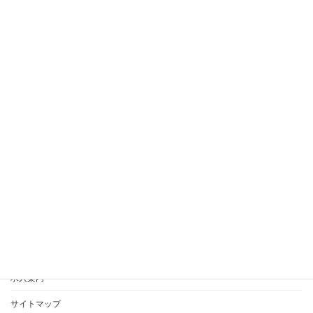
2018年2月
2018年1月
2017年10月
2017年2月
愛寿乃里ブログ
AIJYU松沢ブログ
愛寿乃里お問合せ
AIJYU松沢お問合せ
求人案内
サイトマップ