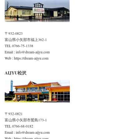
〒932-0823
富山県小矢部市福上362-1
TEL 0766-75-1338
Email : info@dream-aijyu.com
Web : https://dream-aijyu.com
AIJYU松沢
〒932-0821
富山県小矢部市鷲島173-1
TEL 0766-68-0182
Email : info@dream-aijyu.com
Web : https://dream-aijyu.com